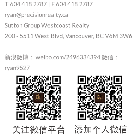
T 604 418 2787 | F 604 418 2787 |
ryan@precisionrealty.ca
Sutton Group Westcoast Realty
200 - 5511 West Blvd, Vancouver, BC V6M 3W6
新浪微博： weibo.com/2496334394 微信：
ryan9527