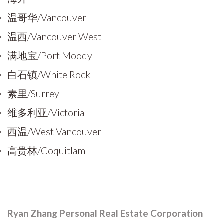
温哥华/Vancouver
温西/Vancouver West
满地宝/Port Moody
白石镇/White Rock
素里/Surrey
维多利亚/Victoria
西温/West Vancouver
高贵林/Coquitlam
Ryan Zhang Personal Real Estate Corporation