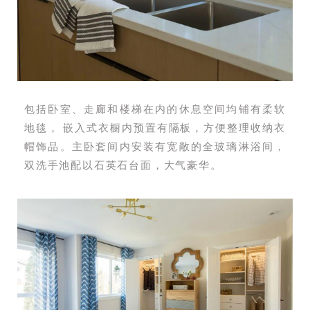
包括卧室、走廊和楼梯在内的休息空间均铺有柔软
地毯， 嵌入式衣橱内预置有隔板，方便整理收纳衣
帽饰品。主卧套间内安装有宽敞的全玻璃淋浴间，
双洗手池配以石英石台面，大气豪华。