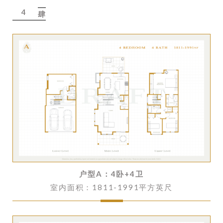
4
肆
户型A：
4卧+4卫
室内面积：1811-1991平方英尺