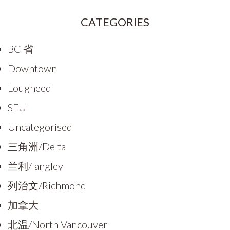
CATEGORIES
BC 省
Downtown
Lougheed
SFU
Uncategorised
三角洲/Delta
兰利/langley
列治文/Richmond
加拿大
北温/North Vancouver