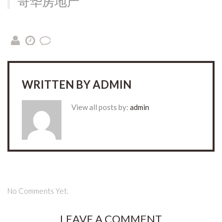
哥华房地产
WRITTEN BY
ADMIN
View all posts by:
admin
No Comments Yet.
LEAVE A COMMENT