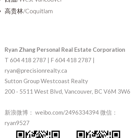
高贵林/Coquitlam
Ryan Zhang Personal Real Estate Corporation
T 604 418 2787 | F 604 418 2787 |
ryan@precisionrealty.ca
Sutton Group Westcoast Realty
200 - 5511 West Blvd, Vancouver, BC V6M 3W6
新浪微博： weibo.com/2496334394 微信：
ryan9527