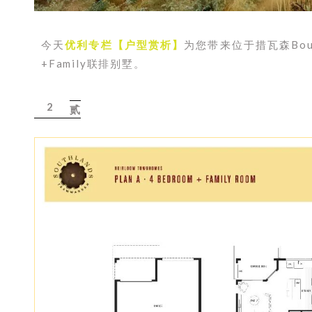
今天
优利专栏【户型赏析】
为您带来位于措瓦森Boun
+Family联排别墅。
2
贰