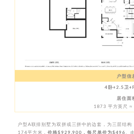
户型信
4卧+2.5卫+F
居住面
1873 平方英尺 ≈
户型A联排别墅为双拼或三拼中的边套，为三层结构
174平方米，
价格$929,900，每尺单价为$496
。