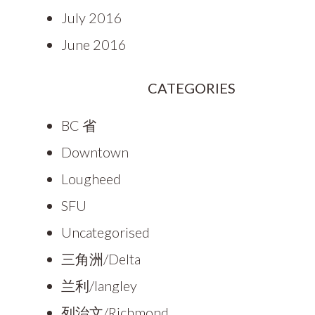
July 2016
June 2016
CATEGORIES
BC 省
Downtown
Lougheed
SFU
Uncategorised
三角洲/Delta
兰利/langley
列治文/Richmond