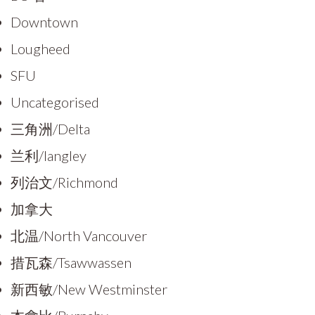
Downtown
Lougheed
SFU
Uncategorised
三角洲/Delta
兰利/langley
列治文/Richmond
加拿大
北温/North Vancouver
措瓦森/Tsawwassen
新西敏/New Westminster