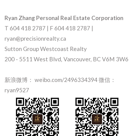
Ryan Zhang Personal Real Estate Corporation
T 604 418 2787 | F 604 418 2787 |
ryan@precisionrealty.ca
Sutton Group Westcoast Realty
200 - 5511 West Blvd, Vancouver, BC V6M 3W6
新浪微博： weibo.com/2496334394 微信：
ryan9527