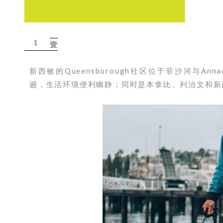
1
壹
新西敏的Queensborough社区位于菲沙河与Ann
逦，生活环境便利幽静；同时是本拿比、列治文和新