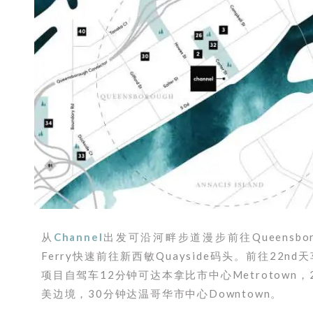
从
Channel
出发可沿河畔步道漫步
前往
Queensb
Ferry快速前往新西敏Quayside码头。前往22n
项目自驾车12分钟可达本拿比市中心Metrotown
美边境，30分钟达温哥华市中心Downtown。