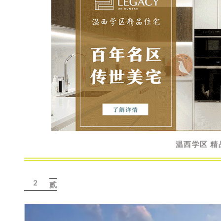
温西学区 精
2
贰