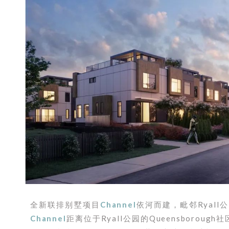
全新联排别墅项目
Channel
依河而建，毗邻Ryal
Channel
距离位于Ryall公园的Queensborou