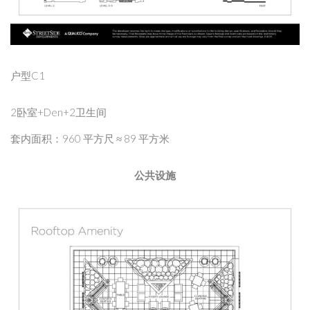
户型C1
2卧室+Den+2卫生间
套内面积：960 平方尺 ≈ 89 平方米
公共设施