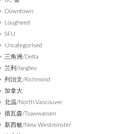
Downtown
Lougheed
SFU
Uncategorised
三角洲/Delta
兰利/langley
列治文/Richmond
加拿大
北温/North Vancouver
措瓦森/Tsawwassen
新西敏/New Westminster