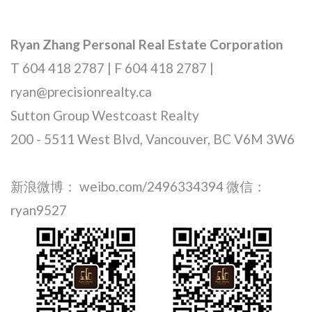
Ryan Zhang Personal Real Estate Corporation
T 604 418 2787 | F 604 418 2787 |
ryan@precisionrealty.ca
Sutton Group Westcoast Realty
200 - 5511 West Blvd, Vancouver, BC V6M 3W6
新浪微博： weibo.com/2496334394 微信：
ryan9527