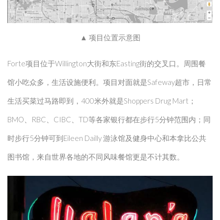
▲ 项目位置示意图
Forte项目位于Willington大街和东Easting街的交叉口。周围餐
馆小吃众多，生活设施便利。项目对面就是Safeway超市，日常
生活买菜过马路即到，400米外就是Shoppers Drug Mart；
BMO、RBC、CIBC、TD等各家银行都在步行5分钟范围内；同
时步行5分钟可到Eileen Dailly 游泳馆及健身中心和本拿比公共
图书馆，来自世界各地的不同风味餐馆更是不计其数。