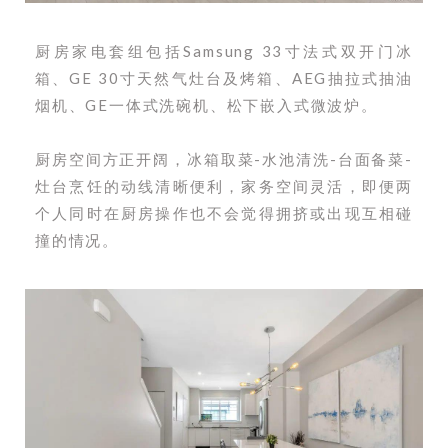
厨房家电套组包括Samsung 33寸法式双开门冰
箱、GE 30寸天然气灶台及烤箱、AEG抽拉式抽油
烟机、GE一体式洗碗机、松下嵌入式微波炉。
厨房空间方正开阔，冰箱取菜-水池清洗-台面备菜-
灶台烹饪的动线清晰便利，家务空间灵活，即便两
个人同时在厨房操作也不会觉得拥挤或出现互相碰
撞的情况。