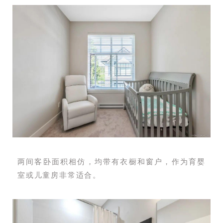
两间客卧面积相仿，均带有衣橱和窗户，作为育婴
室或儿童房非常适合。