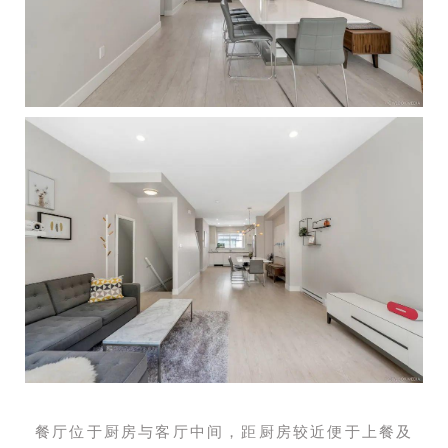
餐厅位于厨房与客厅中间，距厨房较近便于上餐及