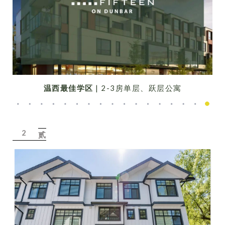
温西最佳学区
| 2-3房单层、跃层公寓
2
贰