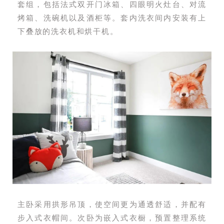
套组，包括法式双开门冰箱、四眼明火灶台、对流
烤箱、洗碗机以及酒柜等。套内洗衣间内安装有上
下叠放的洗衣机和烘干机。
主卧采用拱形吊顶，使空间更为通透舒适，并配有
步入式衣帽间。次卧为嵌入式衣橱，预置整理系统