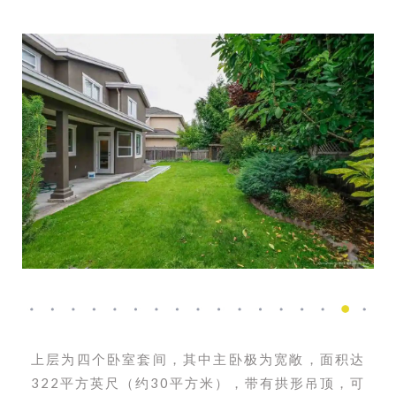
上层为四个卧室套间，其中主卧极为宽敞，面积达
322平方英尺（约30平方米），带有拱形吊顶，可