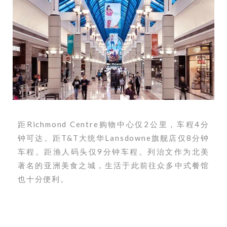
距Richmond Centre购物中心仅2公里，车程4分
钟可达。距T&T大统华Lansdowne旗舰店仅8分钟
车程。距渔人码头仅9分钟车程。列治文作为北美
著名的亚洲美食之城，生活于此前往众多中式餐馆
也十分便利。