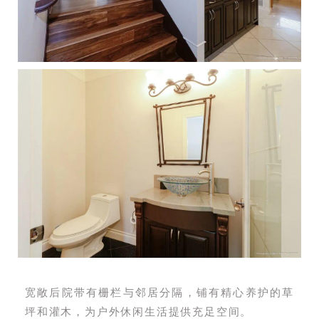
宽敞后院带有栅栏与邻居分隔，铺有精心养护的草
坪和灌木，为户外休闲生活提供充足空间。