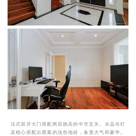
法式双开大门搭配两层挑高的中空玄关、水晶吊灯
及精心搭配出图案的浅色地砖，备显大气和豪华。