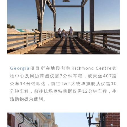
Georgia
项目所在地段前往Richmond Centre购
物中心及周边商圈仅需7分钟车程，或乘坐407路
公车14分钟即达，前往T&T大统华旗舰店仅需10
分钟车程，前往机场奥特莱斯仅需12分钟车程，生
活购物极为便利。