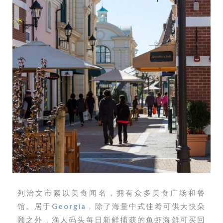
列治文市素以美食闻名，拥有众多美食广场和餐
馆。居于
Georgia
，除了海量中式佳肴可供大快朵
颐之外，渔人码头每日新鲜捕获的鱼虾海鲜可买回