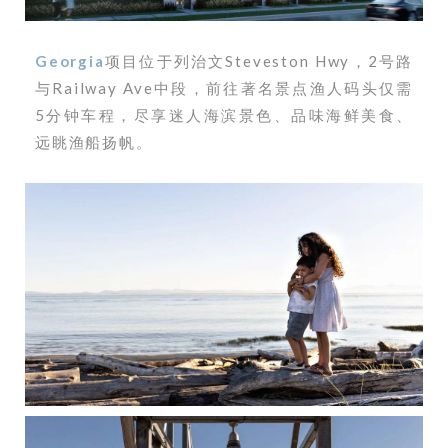
Georgia
项目位于列治文Steveston Hwy，2号路
与Railway Ave中段，前往著名景点渔人码头仅需
5分钟车程，尽享迷人海滨景色、品味海鲜美食、
远眺渔船扬帆。