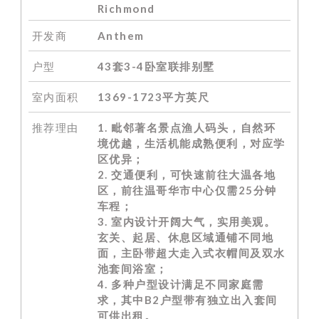
Richmond
开发商
Anthem
户型
43套3-4卧室联排别墅
室内面积
1369-1723平
方英尺
推荐理由
1. 毗邻著名景点渔人码头，自然环
境优越，生活机能成熟便利，对应学
区优异；
2. 交通便利，可快速前往大温各地
区，前往温哥华市中心仅需25分钟
车程；
3. 室内设计开阔大气，实用美观。
玄关、起居、休息区域通铺不同地
面，主卧带超大走入式衣帽间及双水
池套间浴室；
4. 多种户型设计满足不同家庭需
求，其中B2户型带有独立出入套间
可供出租。