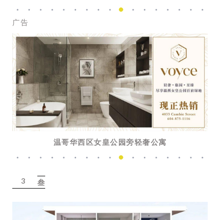
广告
温哥华西区女皇公园旁轻奢公寓
3
叁