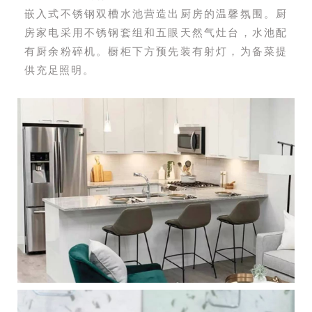
嵌入式不锈钢双槽水池营造出厨房的温馨氛围。厨
房家电采用不锈钢套组和五眼天然气灶台，水池配
有厨余粉碎机。橱柜下方预先装有射灯，为备菜提
供充足照明。