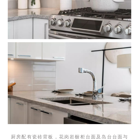
厨房配有瓷砖背板，花岗岩橱柜台面及岛台台面与