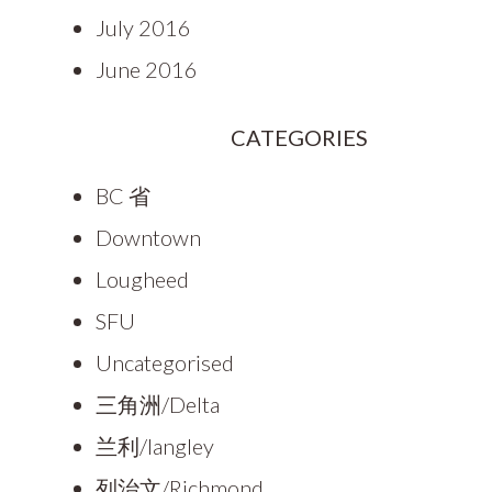
July 2016
June 2016
CATEGORIES
BC 省
Downtown
Lougheed
SFU
Uncategorised
三角洲/Delta
兰利/langley
列治文/Richmond