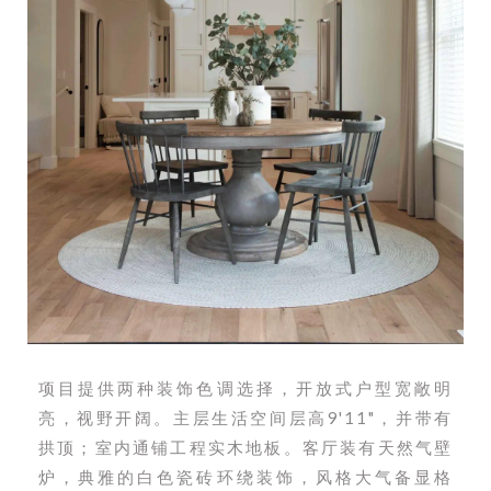
项目提供两种装饰色调选择，开放式户型宽敞明
亮，视野开阔。主层生活空间层高9'11"，并带有
拱顶；室内通铺工程实木地板。客厅装有天然气壁
炉，典雅的白色瓷砖环绕装饰，风格大气备显格