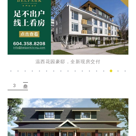
温西花园豪邸，全新现房交付
3
叁