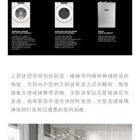
上层休憩空间包括卧室、楼梯等均铺有脚感舒适的
地毯，大部分户型的主卧设有步入式衣帽间，预置
隔板方便收纳整理衣物。主卧浴室以五星级酒店为
灵感，设有双洗手池可供同时使用，大型无缝玻璃
淋浴间打造简洁通透的室内风格。