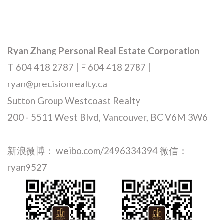
Ryan Zhang Personal Real Estate Corporation
T 604 418 2787 | F 604 418 2787 |
ryan@precisionrealty.ca
Sutton Group Westcoast Realty
200 - 5511 West Blvd, Vancouver, BC V6M 3W6
新浪微博： weibo.com/2496334394 微信：
ryan9527