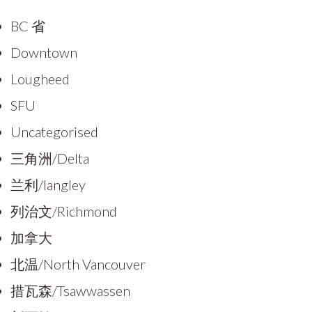
BC 省
Downtown
Lougheed
SFU
Uncategorised
三角洲/Delta
兰利/langley
列治文/Richmond
加拿大
北温/North Vancouver
措瓦森/Tsawwassen