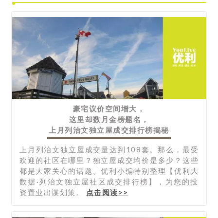
豪宅议价空间增大，
这里却数月
金榜题名，
上月列治文独立屋
成交排行榜揭秘
上月列治文独立屋成交量达到108套。那么，最受
欢迎的社区在哪里？独立屋成交均价是多少？这些
都是大家关心的话题。优利小编特别整理【优利大
数据·列治文独立屋社区成交排行榜】，为您的投
资置业出谋划策。
点击阅读>>