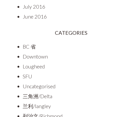
July 2016
June 2016
CATEGORIES
BC 省
Downtown
Lougheed
SFU
Uncategorised
三角洲/Delta
兰利/langley
列治文/Richmond