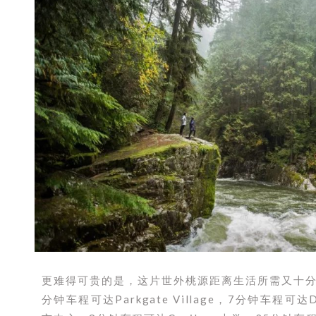
更难得可贵的是，这片世外桃源距离生活所需又十分便利。3
分钟车程可达Parkgate Village，7分钟车程可达D