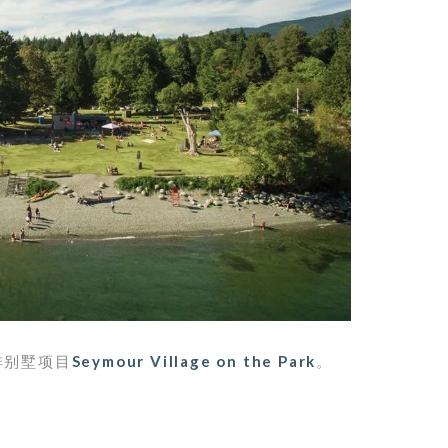
排别墅项目
Seymour Village on the Park
。