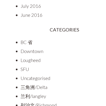
July 2016
June 2016
CATEGORIES
BC 省
Downtown
Lougheed
SFU
Uncategorised
三角洲/Delta
兰利/langley
列治文/Richmond