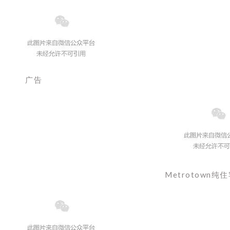
广告
Metrotown