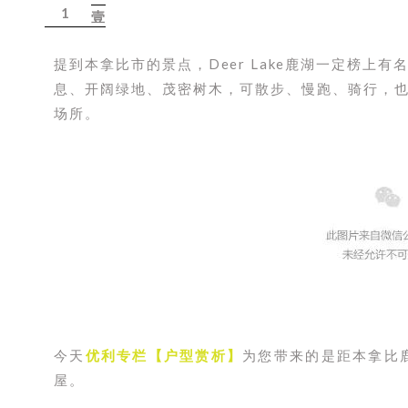
1
壹
提到本拿比市的景点，Deer Lake鹿湖一定榜上
息、开阔绿地、茂密树木，可散步、慢跑、骑行，
场所。
今天
优利专栏【户型赏析】
为您带来的是距本拿比
屋。