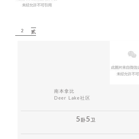
2
贰
南本拿比
Deer Lake社区
5
5
卧
卫