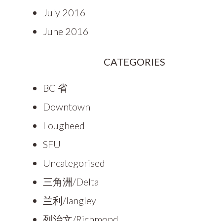
July 2016
June 2016
CATEGORIES
BC 省
Downtown
Lougheed
SFU
Uncategorised
三角洲/Delta
兰利/langley
列治文/Richmond