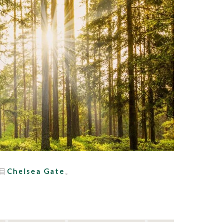
目
Chelsea Gate
。